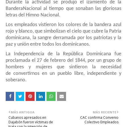
D
urante
la
a
ctividad se
prod
ujo el izamiento de la
B
andera
Nacional
al
tiempo
que sonab
an las glori
osas
letras del Himno Nacional.
Los empleados vistieron los colores de la bandera
azul
rojo y blanco, que
simbolizan
el cielo que cubre
la Patri
a
dominicana, la sa
ngre derra
mada por los patriot
as
y la
paz y unión
entre todos los dominicanos.
La Independen
cia de la República Dominicana fue
pro
clamada
el 27 de
febrero
del 18
44, por un
grupo de
hombres y mujeres que
sintieron la necesidad
de
convertirnos
en un pueblo libre, independ
iente y
sobera
no.
MÁS ANTIGUA
MÁS RECIENTE
Cubanos apresados en
CAC confirma Convenio
Dajabón fueron víctimas de
Colectivo Empleados
trata con la intención de