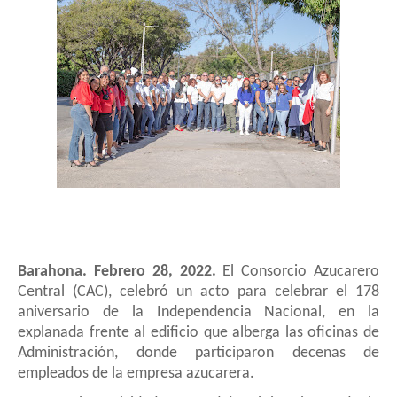
Barahona
.
Febrero 28, 2022.
El Consorcio Azucarero
Central
(CAC),
celebró un acto
para
celebrar el 178
aniversario de la
Independencia
Nacional
, en la
explanada fre
nte al e
d
if
icio
que
al
berga las
oficinas
de
Administración
, donde participaron decenas de
empleados
de la empresa azucarera.