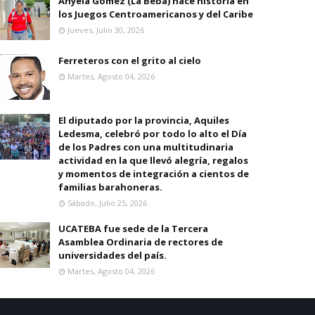
Anyela Gomez (La Beba) hace historia en
los Juegos Centroamericanos y del Caribe
Jueves, Julio 30, 2026
Ferreteros con el grito al cielo
Martes, Agosto 04, 2026
El diputado por la provincia, Aquiles
Ledesma, celebró por todo lo alto el Día
de los Padres con una multitudinaria
actividad en la que llevó alegría, regalos
y momentos de integración a cientos de
familias barahoneras.
Sábado, Julio 25, 2026
UCATEBA fue sede de la Tercera
Asamblea Ordinaria de rectores de
universidades del país.
Martes, Agosto 04, 2026