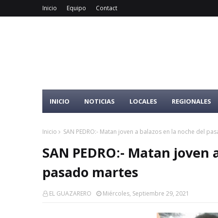
Inicio
Equipo
Contact
INICIO
NOTICIAS
LOCALES
REGIONALES
Inicio
SAN PEDRO:- Matan joven a balazos en la noche del pa
SAN PEDRO:- Matan joven a
pasado martes
EL GUAZARERO
Miércoles, Septiembre 29, 2021