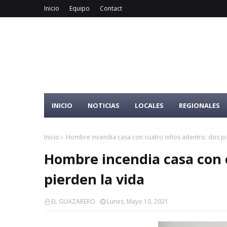
Inicio
Equipo
Contact
INICIO
NOTICIAS
LOCALES
REGIONALES
Inicio
Hombre incendia casa con cuatro niños adentro; dos pi
Hombre incendia casa con 
pierden la vida
EL GUAZARERO
Lunes, Mayo 10, 2021