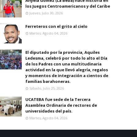
Anyela Gomez (La Beba) hace historia en
los Juegos Centroamericanos y del Caribe
Jueves, Julio 30, 2026
Ferreteros con el grito al cielo
Martes, Agosto 04, 2026
El diputado por la provincia, Aquiles
Ledesma, celebró por todo lo alto el Día
de los Padres con una multitudinaria
actividad en la que llevó alegría, regalos
y momentos de integración a cientos de
familias barahoneras.
Sábado, Julio 25, 2026
UCATEBA fue sede de la Tercera
Asamblea Ordinaria de rectores de
universidades del país.
Martes, Agosto 04, 2026