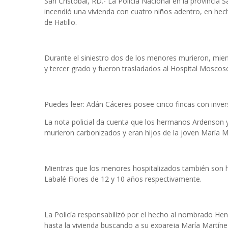
San Cristóbal, RD.- La Policía Nacional en la provinci
incendió una vivienda con cuatro niños adentro, en hech
de Hatillo.
Durante el siniestro dos de los menores murieron, mie
y tercer grado y fueron trasladados al Hospital Moscoso
Puedes leer: Adán Cáceres posee cinco fincas con invers
La nota policial da cuenta que los hermanos Ardenson y
murieron carbonizados y eran hijos de la joven María M
Mientras que los menores hospitalizados también son h
Labalé Flores de 12 y 10 años respectivamente.
La Policía responsabilizó por el hecho al nombrado Henr
hasta la vivienda buscando a su expareja María Martín