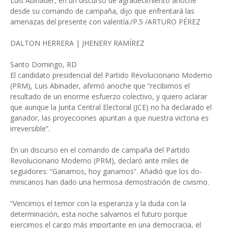
Luis Abinader, en un discurso de agradecimiento anoche
desde su comando de campaña, dijo que enfrentará las
amenazas del presente con valentía./P.5 /ARTURO PÉREZ
DALTON HERRERA | JHENERY RAMÍREZ
Santo Domingo, RD
El candidato presidencial del Partido Revolucionario Moderno
(PRM), Luis Abi­nader, afirmó anoche que “recibimos el
resultado de un enorme esfuerzo colec­tivo, y quiero aclarar
que aunque la Junta Central Electoral (JCE) no ha de­clarado el
ganador, las pro­yecciones apuntan a que nuestra victoria es
irrever­sible”.
En un discurso en el co­mando de campaña del Partido
Revolucionario Moderno (PRM), declaró ante miles de
seguidores: “Ganamos, hoy gana­mos”. Añadió que los do­
minicanos han dado una hermosa demostración de civismo.
“Vencimos el temor con la esperanza y la duda con la
determinación, esta no­che salvamos el futuro por­que
ejercimos el cargo más importante en una demo­cracia, el