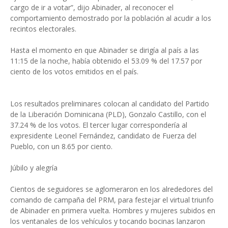
cargo de ir a votar”, dijo Abinader, al reco­nocer el
comportamiento demostrado por la pobla­ción al acudir a los
recintos electorales.
Hasta el momento en que Abinader se dirigía al país a las
11:15 de la noche, ha­bía obtenido el 53.09 % del 17.57 por
ciento de los vo­tos emitidos en el país.
Los resultados prelimina­res colocan al candidato del Partido
de la Liberación Do­minicana (PLD), Gonzalo Castillo, con el
37.24 % de los votos. El tercer lugar co­rrespondería al
expresiden­te Leonel Fernández, candi­dato de Fuerza del
Pueblo, con un 8.65 por ciento.
Júbilo y alegría
Cientos de seguidores se aglomeraron en los alrede­dores del
comando de cam­paña del PRM, para fes­tejar el virtual triunfo
de Abinader en primera vuelta. Hombres y mujeres subidos en
los ventanales de los ve­hículos y tocando bocinas lanzaron