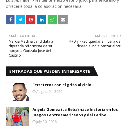
Luis Abina­der Presidente electo es­te 5 julio, para felicitarlo y
ofrecerle toda la colabo­ración necesaria
MÁS ANTIGUA
MÁS RECIENTE
Marcia Medina candidata a
PRD y PRSC quedarían fuera del
diputada reformista da su
dinero al no alcanzar el 5%
apoyo a Gonzalo José del
Castillo
ENTRADAS QUE PUEDEN INTERESARTE
Ferreteros con el grito al cielo
August 04, 2026
Anyela Gomez (La Beba) hace historia en los
Juegos Centroamericanos y del Caribe
July 30, 2026