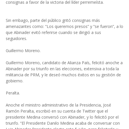
consignas a favor de la victoria del líder perre­meísta.
Sin embago, parte del pú­blico gritó consignas más
amenazantes como: “Los queremos presos” y “se fue­ron”, a lo
que Abinader evi­tó referirse cuando se diri­gió a sus
seguidores.
Guillermo Moreno.
Guillermo Moreno, can­didato de Alianza País, fe­licitó anoche a
Abinader por su triunfo en las elec­ciones, extensiva a toda la
militancia de PRM, y le deseó muchos éxitos en su gestión de
gobierno.
Peralta.
Anoche el ministro admi­nistrativo de la Presiden­cia, José
Ramón Peralta, escribió en su cuenta de Twitter que el
presiden­te Medina conversó con Abinader, y lo felicitó por el
triunfo. “El Presidente Danilo Medina acaba de conversar con