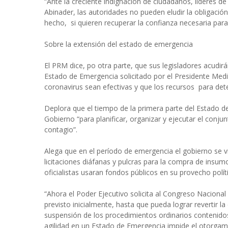
“Ante la creciente indignación de ciudadanos, líderes d
Abinader, las autoridades no pueden eludir la obligaci
hecho, si quieren recuperar la confianza necesaria para
Sobre la extensión del estado de emergencia
El PRM dice, po otra parte, que sus legisladores acudir
Estado de Emergencia solicitado por el Presidente Medi
coronavirus sean efectivas y que los recursos para dete
Deplora que el tiempo de la primera parte del Estado d
Gobierno “para planificar, organizar y ejecutar el conju
contagio”.
Alega que en el período de emergencia el gobierno se v
licitaciones diáfanas y pulcras para la compra de insu
oficialistas usaran fondos públicos en su provecho polít
“Ahora el Poder Ejecutivo solicita al Congreso Naciona
previsto inicialmente, hasta que pueda lograr revertir l
suspensión de los procedimientos ordinarios contenid
agilidad en un Estado de Emergencia impide el otorgami