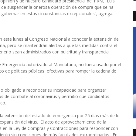
e opinión y de nuestro candidato presidencial del PRM, Luis
ón de suspender la onerosa operación de compra que se ha
 gobernar en estas circunstancias excepcionales”, agrega.
án este lunes al Congreso Nacional a conocer la extensión del
na, pero se mantendrán alertas a que las medidas contra el
nerlo sean administrados con pulcritud y transparencia.
e Emergencia autorizado al Mandatario, no fuera usado por el
nto de políticas públicas efectivas para romper la cadena de
io obligado a reconocer su incapacidad para organizar
mos de combate al coronavirus y permitió que candidatos
ico.
l la extensión del estado de emergencia por 25 días más de lo
a expansión del virus. El acto de aprovechamiento de la
os en la Ley de Compras y Contracciones para responder con
ento sin condiciones de más facultades extraordinarias. En