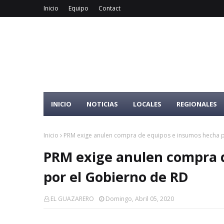
Inicio
Equipo
Contact
INICIO
NOTICIAS
LOCALES
REGIONALES
Inicio
PRM exige anulen compra de equipos e insumos hecha p
PRM exige anulen compra 
por el Gobierno de RD
EL GUAZARERO
Domingo, Abril 05, 2020