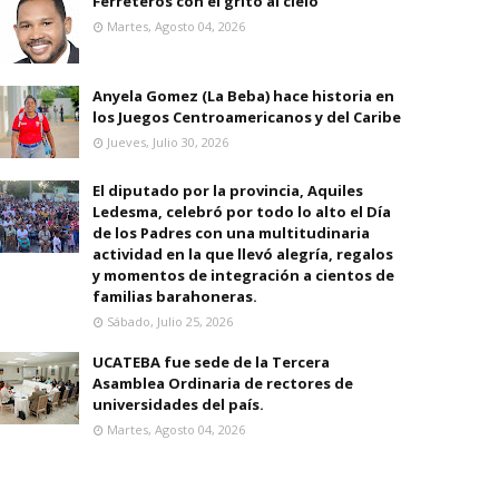
Ferreteros con el grito al cielo
Martes, Agosto 04, 2026
Anyela Gomez (La Beba) hace historia en
los Juegos Centroamericanos y del Caribe
Jueves, Julio 30, 2026
El diputado por la provincia, Aquiles
Ledesma, celebró por todo lo alto el Día
de los Padres con una multitudinaria
actividad en la que llevó alegría, regalos
y momentos de integración a cientos de
familias barahoneras.
Sábado, Julio 25, 2026
UCATEBA fue sede de la Tercera
Asamblea Ordinaria de rectores de
universidades del país.
Martes, Agosto 04, 2026