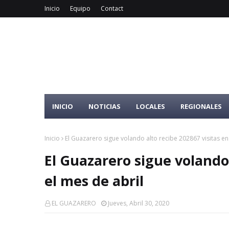
Inicio
Equipo
Contact
INICIO
NOTICIAS
LOCALES
REGIONALES
Inicio
El Guazarero sigue volando alto recibe 202867 visitas en
El Guazarero sigue volando 
el mes de abril
EL GUAZARERO
Jueves, Abril 30, 2020