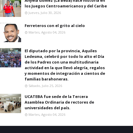
Anyela Gomez (La Beba) hace historia en
los Juegos Centroamericanos y del Caribe
Jueves, Julio 30, 2026
Ferreteros con el grito al cielo
Martes, Agosto 04, 2026
El diputado por la provincia, Aquiles
Ledesma, celebró por todo lo alto el Día
de los Padres con una multitudinaria
actividad en la que llevó alegría, regalos
y momentos de integración a cientos de
familias barahoneras.
Sábado, Julio 25, 2026
UCATEBA fue sede de la Tercera
Asamblea Ordinaria de rectores de
universidades del país.
Martes, Agosto 04, 2026