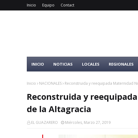
Inicio
Equipo
Contact
INICIO
NOTICIAS
LOCALES
REGIONALES
Inicio
NACIONALES
Reconstruida y reequipada Maternidad Nu
Reconstruida y reequipad
de la Altagracia
EL GUAZARERO
Miércoles, Marzo 27, 2019