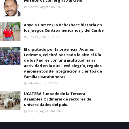
Ferreteros con el grito al cielo
Martes, Agosto 04, 2026
Anyela Gomez (La Beba) hace historia en
los Juegos Centroamericanos y del Caribe
Jueves, Julio 30, 2026
El diputado por la provincia, Aquiles
Ledesma, celebró por todo lo alto el Día
de los Padres con una multitudinaria
actividad en la que llevó alegría, regalos
y momentos de integración a cientos de
familias barahoneras.
Sábado, Julio 25, 2026
UCATEBA fue sede de la Tercera
Asamblea Ordinaria de rectores de
universidades del país.
Martes, Agosto 04, 2026