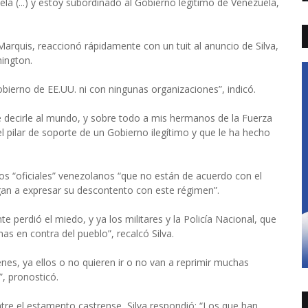
a (...) y estoy subordinado al Gobierno legítimo de Venezuela,
arquis, reaccionó rápidamente con un tuit al anuncio de Silva,
ington.
ierno de EE.UU. ni con ningunas organizaciones”, indicó.
e decirle al mundo, y sobre todo a mis hermanos de la Fuerza
 pilar de soporte de un Gobierno ilegítimo y que le ha hecho
os “oficiales” venezolanos “que no están de acuerdo con el
gan a expresar su descontento con este régimen”.
e perdió el miedo, y ya los militares y la Policía Nacional, que
as en contra del pueblo”, recalcó Silva.
nes, ya ellos o no quieren ir o no van a reprimir muchas
, pronosticó.
tre el estamento castrense, Silva respondió: “Los que han