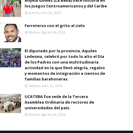
Anyela Gomez (La Beba) hace historia en
los Juegos Centroamericanos y del Caribe
Jueves, Julio 30, 2026
Ferreteros con el grito al cielo
Martes, Agosto 04, 2026
El diputado por la provincia, Aquiles
Ledesma, celebró por todo lo alto el Día
de los Padres con una multitudinaria
actividad en la que llevó alegría, regalos
y momentos de integración a cientos de
familias barahoneras.
Sábado, Julio 25, 2026
UCATEBA fue sede de la Tercera
Asamblea Ordinaria de rectores de
universidades del país.
Martes, Agosto 04, 2026