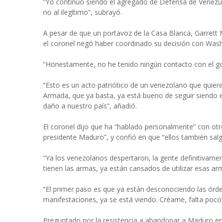
“Yo continúo siendo el agregado de Defensa de Venezuel
no al ilegítimo”, subrayó.
A pesar de que un portavoz de la Casa Blanca, Garrett M
el coronel negó haber coordinado su decisión con Wash
“Honestamente, no he tenido ningún contacto con el gob
“Esto es un acto patriótico de un venezolano que quier
Armada, que ya basta, ya está bueno de seguir siendo el
daño a nuestro país”, añadió.
El coronel dijo que ha “hablado personalmente” con otr
presidente Maduro”, y confió en que “ellos también sal
“Ya los venezolanos despertaron, la gente definitivament
tienen las armas, ya están cansados de utilizar esas arm
“El primer paso es que ya están desconociendo las órde
manifestaciones, ya se está viendo. Créame, falta poco”
Preguntado por la resistencia a abandonar a Maduro en