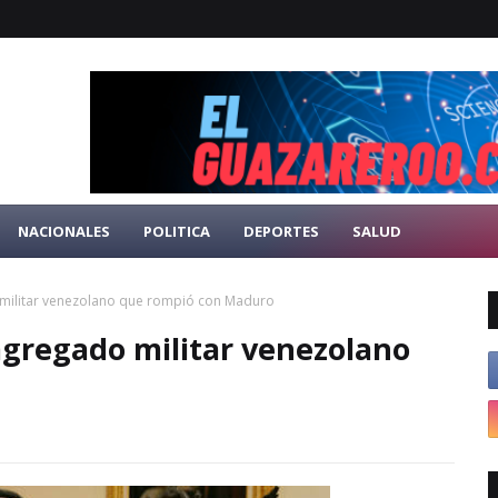
NACIONALES
POLITICA
DEPORTES
SALUD
o militar venezolano que rompió con Maduro
 agregado militar venezolano