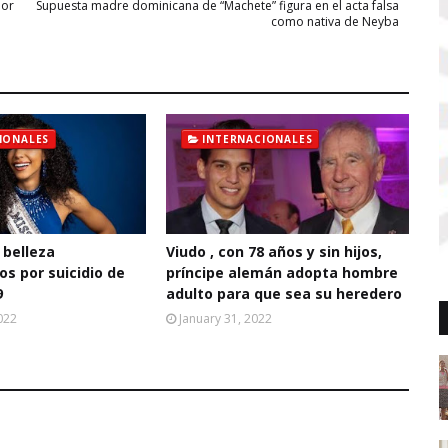
por
Supuesta madre dominicana de “Machete” figura en el acta falsa
como nativa de Neyba
IONALES
INTERNACIONALES
 belleza
Viudo , con 78 años y sin hijos,
s por suicidio de
príncipe alemán adopta hombre
9
adulto para que sea su heredero
022
January 31, 2022