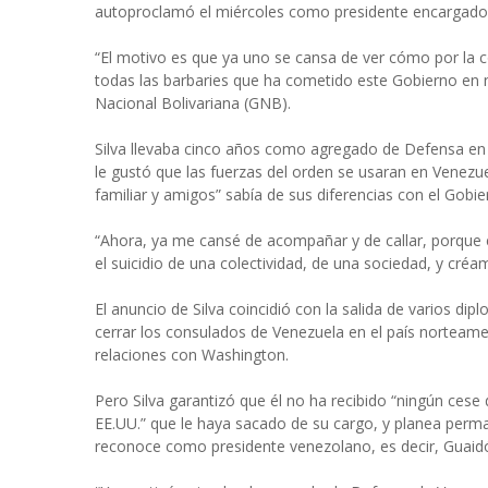
autoproclamó el miércoles como presidente encargado 
“El motivo es que ya uno se cansa de ver cómo por la 
todas las barbaries que ha cometido este Gobierno en n
Nacional Bolivariana (GNB).
Silva llevaba cinco años como agregado de Defensa e
le gustó que las fuerzas del orden se usaran en Venezue
familiar y amigos” sabía de sus diferencias con el Gob
“Ahora, ya me cansé de acompañar y de callar, porque e
el suicidio de una colectividad, de una sociedad, y cré
El anuncio de Silva coincidió con la salida de varios 
cerrar los consulados de Venezuela en el país norteam
relaciones con Washington.
Pero Silva garantizó que él no ha recibido “ningún cese
EE.UU.” que le haya sacado de su cargo, y planea perma
reconoce como presidente venezolano, es decir, Guaidó,