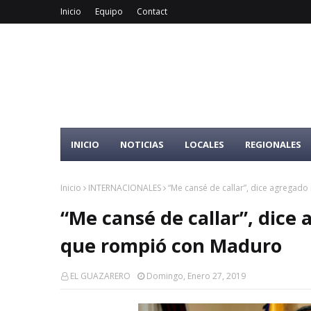
Inicio
Equipo
Contact
INICIO
NOTICIAS
LOCALES
REGIONALES
Inicio
INTERNACIONALES
“Me cansé de callar”, dice agregad
“Me cansé de callar”, dice
que rompió con Maduro
EL GUAZARERO
Domingo, Enero 27, 2019