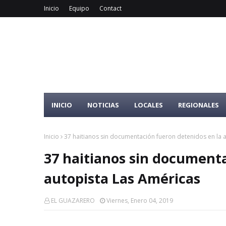
Inicio
Equipo
Contact
INICIO
NOTICIAS
LOCALES
REGIONALES
Inicio
37 haitianos sin documentación fueron detenidos en la 
37 haitianos sin documenta
autopista Las Américas
EL GUAZARERO
Viernes, Enero 04, 2019