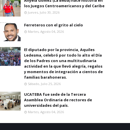
Anyela Gomez (La Beba) hace historia en
los Juegos Centroamericanos y del Caribe
Jueves, Julio 30, 2026
Ferreteros con el grito al cielo
Martes, Agosto 04, 2026
El diputado por la provincia, Aquiles
Ledesma, celebró por todo lo alto el Día
de los Padres con una multitudinaria
actividad en la que llevó alegría, regalos
y momentos de integración a cientos de
familias barahoneras.
Sábado, Julio 25, 2026
UCATEBA fue sede de la Tercera
Asamblea Ordinaria de rectores de
universidades del país.
Martes, Agosto 04, 2026