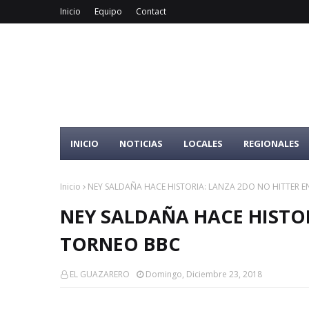
Inicio
Equipo
Contact
INICIO
NOTICIAS
LOCALES
REGIONALES
Inicio
NEY SALDAÑA HACE HISTORIA: LANZA 2DO NO HITTER 
NEY SALDAÑA HACE HISTOR
TORNEO BBC
EL GUAZARERO
Domingo, Diciembre 23, 2018
.