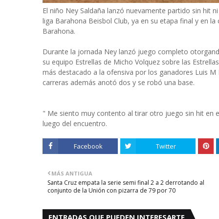
El niño Ney Saldaña lanzó nuevamente partido sin hit ni
liga Barahona Beisbol Club, ya en su etapa final y en l
Barahona.
Durante la jornada Ney lanzó juego completo otorgando
su equipo Estrellas de Micho Volquez sobre las Estrella
más destacado a la ofensiva por los ganadores Luis M 
carreras además anotó dos y se robó una base.
" Me siento muy contento al tirar otro juego sin hit en 
luego del encuentro.
Facebook
Twitter
MÁS ANTIGUA
Santa Cruz empata la serie semi final 2 a 2 derrotando al
conjunto de la Unión con pizarra de 79 por 70
ENTRADAS QUE PUEDEN INTERESARTE