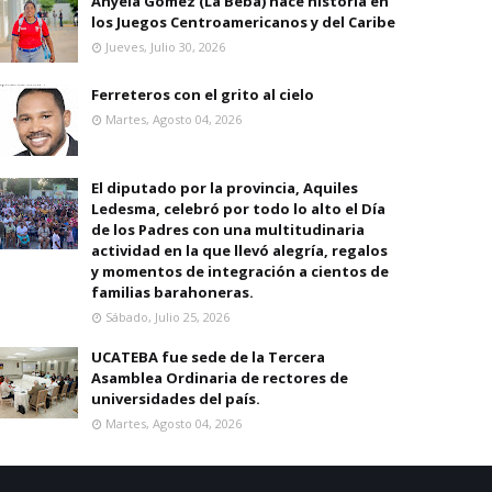
Anyela Gomez (La Beba) hace historia en
los Juegos Centroamericanos y del Caribe
Jueves, Julio 30, 2026
Ferreteros con el grito al cielo
Martes, Agosto 04, 2026
El diputado por la provincia, Aquiles
Ledesma, celebró por todo lo alto el Día
de los Padres con una multitudinaria
actividad en la que llevó alegría, regalos
y momentos de integración a cientos de
familias barahoneras.
Sábado, Julio 25, 2026
UCATEBA fue sede de la Tercera
Asamblea Ordinaria de rectores de
universidades del país.
Martes, Agosto 04, 2026