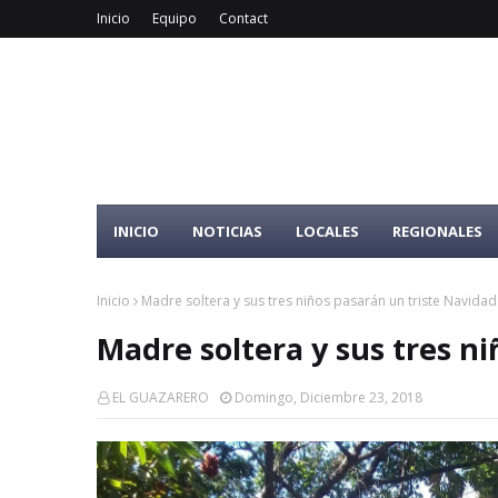
Inicio
Equipo
Contact
INICIO
NOTICIAS
LOCALES
REGIONALES
Inicio
Madre soltera y sus tres niños pasarán un triste Navidad
Madre soltera y sus tres ni
EL GUAZARERO
Domingo, Diciembre 23, 2018