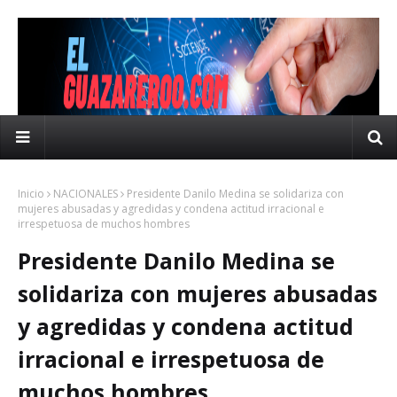
Inicio
NACIONALES
Presidente Danilo Medina se solidariza con
mujeres abusadas y agredidas y condena actitud irracional e
irrespetuosa de muchos hombres
Presidente Danilo Medina se
solidariza con mujeres abusadas
y agredidas y condena actitud
irracional e irrespetuosa de
muchos hombres