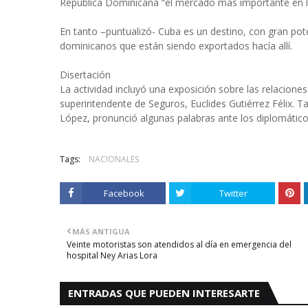
República Dominicana “el mercado más importante en la
En tanto –puntualizó- Cuba es un destino, con gran pot
dominicanos que están siendo exportados hacía allí.
Disertación
La actividad incluyó una exposición sobre las relaciones
superintendente de Seguros, Euclides Gutiérrez Félix. 
López, pronunció algunas palabras ante los diplomáticos
Tags:
NACIONALES
Facebook
Twitter
MÁS ANTIGUA
Veinte motoristas son atendidos al día en emergencia del
hospital Ney Arias Lora
ENTRADAS QUE PUEDEN INTERESARTE