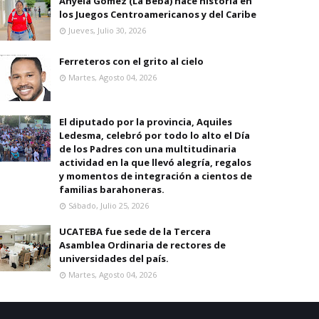
Anyela Gomez (La Beba) hace historia en
los Juegos Centroamericanos y del Caribe
Jueves, Julio 30, 2026
Ferreteros con el grito al cielo
Martes, Agosto 04, 2026
El diputado por la provincia, Aquiles
Ledesma, celebró por todo lo alto el Día
de los Padres con una multitudinaria
actividad en la que llevó alegría, regalos
y momentos de integración a cientos de
familias barahoneras.
Sábado, Julio 25, 2026
UCATEBA fue sede de la Tercera
Asamblea Ordinaria de rectores de
universidades del país.
Martes, Agosto 04, 2026