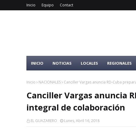
Inicio
Equipo
Contact
INICIO
NOTICIAS
LOCALES
REGIONALES
Inicio
NACIONALES
Canciller Vargas anuncia RD-Cuba prepar
Canciller Vargas anuncia 
integral de colaboración
EL GUAZARERO
Lunes, Abril 16, 2018