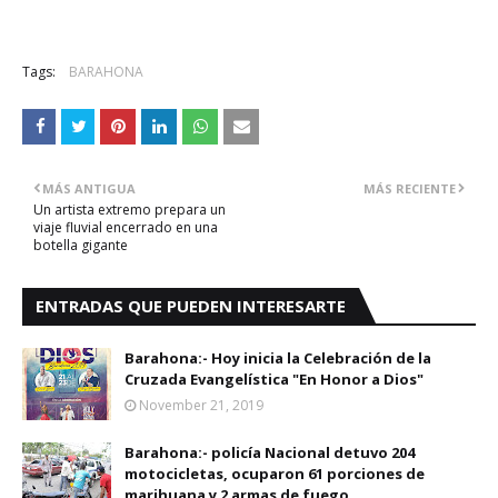
Tags:
BARAHONA
MÁS ANTIGUA
MÁS RECIENTE
Un artista extremo prepara un
viaje fluvial encerrado en una
botella gigante
ENTRADAS QUE PUEDEN INTERESARTE
Barahona:- Hoy inicia la Celebración de la
Cruzada Evangelística "En Honor a Dios"
November 21, 2019
Barahona:- policía Nacional detuvo 204
motocicletas, ocuparon 61 porciones de
marihuana y 2 armas de fuego