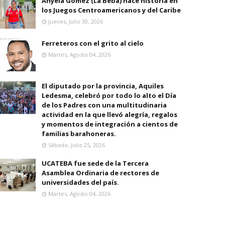
Anyela Gomez (La Beba) hace historia en
los Juegos Centroamericanos y del Caribe
Jueves, Julio 30, 2026
Ferreteros con el grito al cielo
Martes, Agosto 04, 2026
El diputado por la provincia, Aquiles
Ledesma, celebró por todo lo alto el Día
de los Padres con una multitudinaria
actividad en la que llevó alegría, regalos
y momentos de integración a cientos de
familias barahoneras.
Sábado, Julio 25, 2026
UCATEBA fue sede de la Tercera
Asamblea Ordinaria de rectores de
universidades del país.
Martes, Agosto 04, 2026