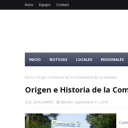
Inicio
Equipo
Contact
INICIO
NOTICIAS
LOCALES
REGIONALES
Inicio
Origen e Historia de la Comunidad de La Guázara
Origen e Historia de la C
EL GUAZARERO
Sábado, Septiembre 11, 2010
Comu