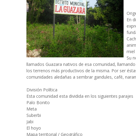
Orig
En d
expr
fund
Cach
anim
miel 
Su n
llamados Guazara nativos de esa comunidad, llamando l
los terrenos más productivos de la misma. Por ser éstas 
comunidades aledañas a sembrar gandules, café, naranj
División Política
Esta comunidad esta dividida en los siguientes parajes
Palo Bonito
Meta
Suberbi
Jabi
El hoyo
Mapa territorial / Geográfico