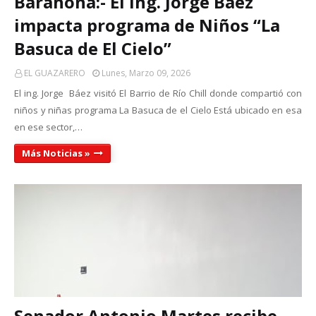
Barahona:- El ing. Jorge Báez
impacta programa de Niños “La
Basuca de El Cielo”
EL GUAZARERO
Lunes, Marzo 09, 2026
El ing. Jorge Báez visitó El Barrio de Río Chill donde compartió con
niños y niñas programa La Basuca de el Cielo Está ubicado en esa
en ese sector,…
Más Noticias »
Senador Antonio Martes recibe