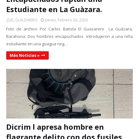
Estudiante en La Guàzara.
EL GUAZARERO
Jueves, Febrero 26, 2026
Foto de archivo Por Carlos Batista El Guazarero La Guázara,
Barahona: Dos hombres encapuchados introdujeron a una niña
estudiante en una guagua neg…
Más Noticias »
Dicrim l apresa hombre en
flagrante delito con dos fusiles