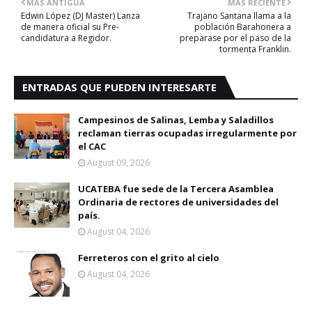
MÁS ANTIGUA
MÁS RECIENTE
Edwin López (DJ Master) Lanza
Trajano Santana llama a la
de manera oficial su Pre-
población Barahonera a
candidatura a Regidor.
preparase por el paso de la
tormenta Franklin.
ENTRADAS QUE PUEDEN INTERESARTE
Campesinos de Salinas, Lemba y Saladillos
reclaman tierras ocupadas irregularmente por
el CAC
August 09, 2026
UCATEBA fue sede de la Tercera Asamblea
Ordinaria de rectores de universidades del
país.
August 04, 2026
Ferreteros con el grito al cielo
August 04, 2026