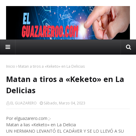
Inicio
Matan a tiros a «Keketo» en La Delicias
Matan a tiros a «Keketo» en La
Delicias
EL GUAZARERO
Sábado, Marzo 04, 2023
Por elguazarero.com ;-
Matan a lias «Keketo» en La Delicia
UN HERMANO LEVANTÓ EL CADÁVER Y SE LO LLEVÓ A SU