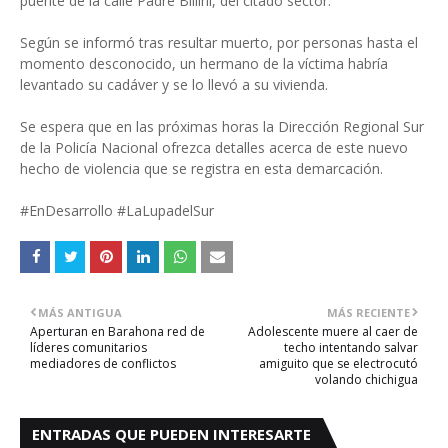
puente de la calle Padre Billini, del citado sector.
Según se informó tras resultar muerto, por personas hasta el
momento desconocido, un hermano de la víctima habría
levantado su cadáver y se lo llevó a su vivienda.
Se espera que en las próximas horas la Dirección Regional Sur
de la Policía Nacional ofrezca detalles acerca de este nuevo
hecho de violencia que se registra en esta demarcación.
#EnDesarrollo #LaLupadelSur
MÁS ANTIGUA
MÁS RECIENTE
Aperturan en Barahona red de
Adolescente muere al caer de
líderes comunitarios
techo intentando salvar
mediadores de conflictos
amiguito que se electrocutó
volando chichigua
ENTRADAS QUE PUEDEN INTERESARTE