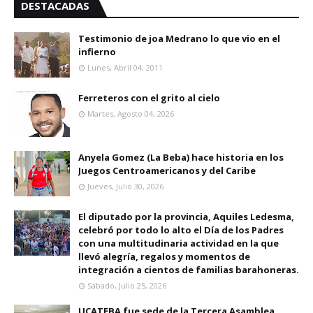
DESTACADAS
Testimonio de joa Medrano lo que vio en el
infierno
Lunes, Abril 04, 2011
Ferreteros con el grito al cielo
Martes, Agosto 04, 2026
Anyela Gomez (La Beba) hace historia en los
Juegos Centroamericanos y del Caribe
Jueves, Julio 30, 2026
El diputado por la provincia, Aquiles Ledesma,
celebró por todo lo alto el Día de los Padres
con una multitudinaria actividad en la que
llevó alegría, regalos y momentos de
integración a cientos de familias barahoneras.
Sábado, Julio 25, 2026
UCATEBA fue sede de la Tercera Asamblea