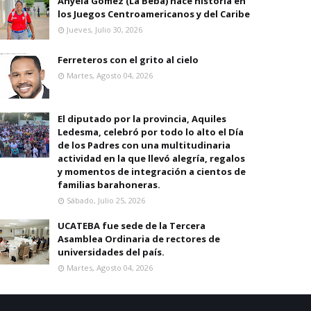
Anyela Gomez (La Beba) hace historia en
los Juegos Centroamericanos y del Caribe
Jueves, Julio 30, 2026
Ferreteros con el grito al cielo
Martes, Agosto 04, 2026
El diputado por la provincia, Aquiles
Ledesma, celebró por todo lo alto el Día
de los Padres con una multitudinaria
actividad en la que llevó alegría, regalos
y momentos de integración a cientos de
familias barahoneras.
Sábado, Julio 25, 2026
UCATEBA fue sede de la Tercera
Asamblea Ordinaria de rectores de
universidades del país.
Martes, Agosto 04, 2026