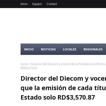
Inicio
Equipo
Contact
INICIO
NOTICIAS
LOCALES
REGIONALES
Inicio
Director del Diecom y vocero de la Presidencia informa 
RD$3,570.87
Director del Diecom y voce
que la emisión de cada títu
Estado solo RD$3,570.87