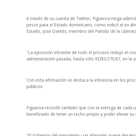
A través de su cuenta de Twitter, Figueroa niega ademá
pesos para el Estado dominicano, como indicó el ex di
Estado, José Dantés, miembro del Partido de la Libera
“La ejecución eficiente de todo el proceso redujo el c
administración pasada, hasta sólo RD$3,570.87, en la adm
Con esta afirmación se destaca la eficiencia en los pro
públicos.
Figueroa recordó también que con la entrega de cada un
beneficiado de tener un techo propio y poder elevar su c
“El Gobierno del presidente Luis Abinader quiere desarro