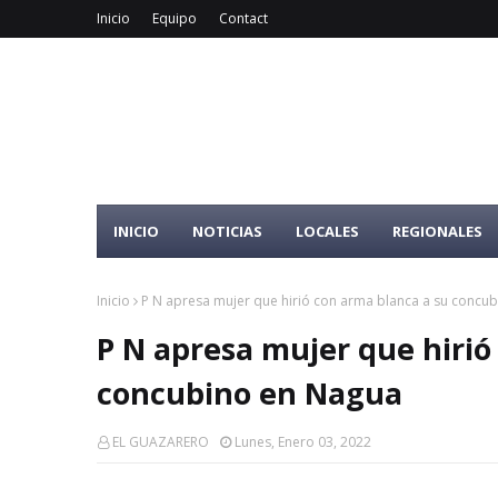
Inicio
Equipo
Contact
INICIO
NOTICIAS
LOCALES
REGIONALES
Inicio
P N apresa mujer que hirió con arma blanca a su concu
P N apresa mujer que hirió
concubino en Nagua
EL GUAZARERO
Lunes, Enero 03, 2022