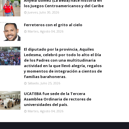
Anyela Gomez (La Beba) hace historia en
los Juegos Centroamericanos y del Caribe
Jueves, Julio 30, 2026
Ferreteros con el grito al cielo
Martes, Agosto 04, 2026
El diputado por la provincia, Aquiles
Ledesma, celebró por todo lo alto el Día
de los Padres con una multitudinaria
actividad en la que llevó alegría, regalos
y momentos de integración a cientos de
familias barahoneras.
Sábado, Julio 25, 2026
UCATEBA fue sede de la Tercera
Asamblea Ordinaria de rectores de
universidades del país.
Martes, Agosto 04, 2026