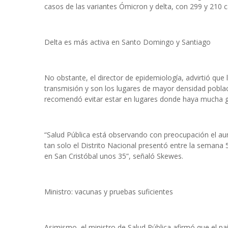
casos de las variantes Ómicron y delta, con 299 y 210 
Delta es más activa en Santo Domingo y Santiago
No obstante, el director de epidemiología, advirtió que
transmisión y son los lugares de mayor densidad poblac
recomendó evitar estar en lugares donde haya mucha g
“Salud Pública está observando con preocupación el a
tan solo el Distrito Nacional presentó entre la seman
en San Cristóbal unos 35”, señaló Skewes.
Ministro: vacunas y pruebas suficientes
Asimismo, el ministro de Salud Pública afirmó que el pa