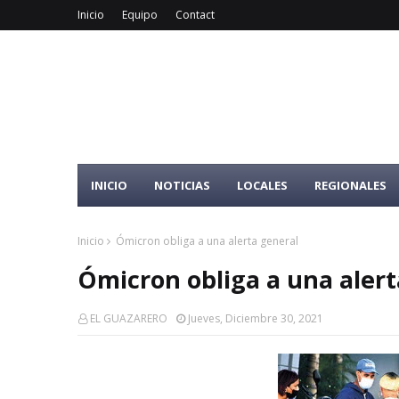
Inicio
Equipo
Contact
INICIO
NOTICIAS
LOCALES
REGIONALES
Inicio
Ómicron obliga a una alerta general
Ómicron obliga a una alert
EL GUAZARERO
Jueves, Diciembre 30, 2021