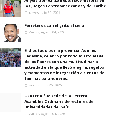
Anyela Gomez (La Beba) hace historia en
los Juegos Centroamericanos y del Caribe
Jueves, Julio 30, 2026
Ferreteros con el grito al cielo
Martes, Agosto 04, 2026
El diputado por la provincia, Aquiles
Ledesma, celebró por todo lo alto el Día
de los Padres con una multitudinaria
actividad en la que llevó alegría, regalos
y momentos de integración a cientos de
familias barahoneras.
Sábado, Julio 25, 2026
UCATEBA fue sede de la Tercera
Asamblea Ordinaria de rectores de
universidades del país.
Martes, Agosto 04, 2026