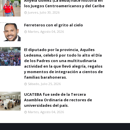
Anyela Gomez (La Beba) hace historia en
los Juegos Centroamericanos y del Caribe
Jueves, Julio 30, 2026
Ferreteros con el grito al cielo
Martes, Agosto 04, 2026
El diputado por la provincia, Aquiles
Ledesma, celebró por todo lo alto el Día
de los Padres con una multitudinaria
actividad en la que llevó alegría, regalos
y momentos de integración a cientos de
familias barahoneras.
Sábado, Julio 25, 2026
UCATEBA fue sede de la Tercera
Asamblea Ordinaria de rectores de
universidades del país.
Martes, Agosto 04, 2026