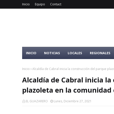
Inicio
Equipo
Contact
INICIO
NOTICIAS
LOCALES
REGIONALES
Inicio
Alcaldía de Cabral inicia la construcción del parque pla
Alcaldía de Cabral inicia l
plazoleta en la comunidad 
EL GUAZARERO
Lunes, Diciembre 27, 2021