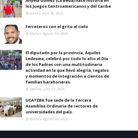
Anyela Gomez (La Beba) hace historia en
los Juegos Centroamericanos y del Caribe
Jueves, Julio 30, 2026
Ferreteros con el grito al cielo
Martes, Agosto 04, 2026
El diputado por la provincia, Aquiles
Ledesma, celebró por todo lo alto el Día
de los Padres con una multitudinaria
actividad en la que llevó alegría, regalos
y momentos de integración a cientos de
familias barahoneras.
Sábado, Julio 25, 2026
UCATEBA fue sede de la Tercera
Asamblea Ordinaria de rectores de
universidades del país.
Martes, Agosto 04, 2026