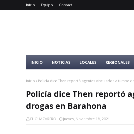
Inicio
Equipo
Contact
INICIO
NOTICIAS
LOCALES
REGIONALES
Inicio
Policía dice Then reportó agentes vinculados a tumbe 
Policía dice Then reportó 
drogas en Barahona
EL GUAZARERO
Jueves, Noviembre 18, 2021