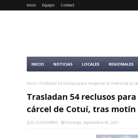
Inicio
Equipo
Contact
INICIO
NOTICIAS
LOCALES
REGIONALES
Inicio
Trasladan 54 reclusos para recuperar el control de la cár
Trasladan 54 reclusos para 
cárcel de Cotuí, tras motín
EL GUAZARERO
Domingo, Septiembre 05, 2021