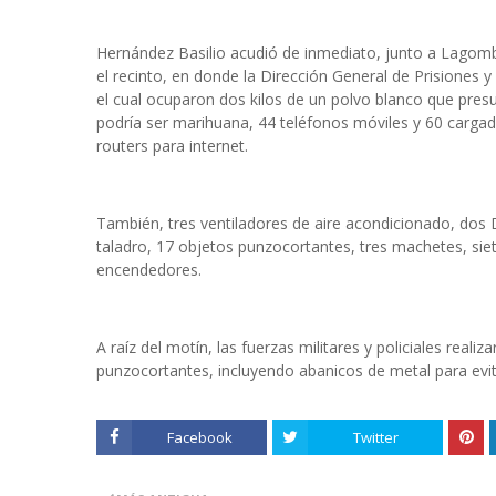
Hernández Basilio acudió de inmediato, junto a Lagombr
el recinto, en donde la Dirección General de Prisiones y
el cual ocuparon dos kilos de un polvo blanco que pres
podría ser marihuana, 44 teléfonos móviles y 60 cargad
routers para internet.
También, tres ventiladores de aire acondicionado, dos 
taladro, 17 objetos punzocortantes, tres machetes, sie
encendedores.
A raíz del motín, las fuerzas militares y policiales rea
punzocortantes, incluyendo abanicos de metal para evi
Facebook
Twitter