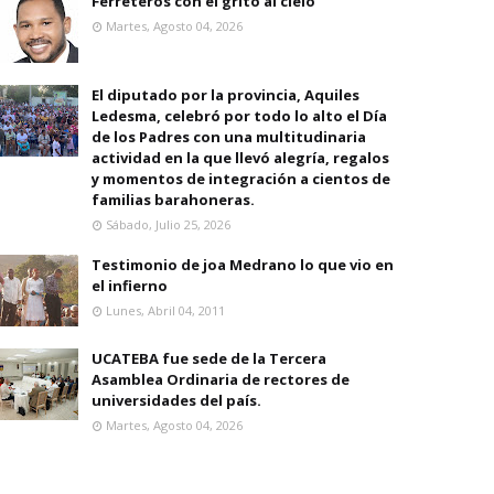
Ferreteros con el grito al cielo
Martes, Agosto 04, 2026
El diputado por la provincia, Aquiles
Ledesma, celebró por todo lo alto el Día
de los Padres con una multitudinaria
actividad en la que llevó alegría, regalos
y momentos de integración a cientos de
familias barahoneras.
Sábado, Julio 25, 2026
Testimonio de joa Medrano lo que vio en
el infierno
Lunes, Abril 04, 2011
UCATEBA fue sede de la Tercera
Asamblea Ordinaria de rectores de
universidades del país.
Martes, Agosto 04, 2026