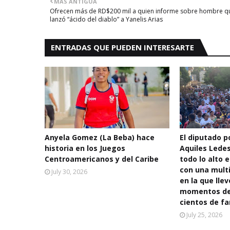
MÁS ANTIGUA
Ofrecen más de RD$200 mil a quien informe sobre hombre q
lanzó “ácido del diablo” a Yanelis Arias
ENTRADAS QUE PUEDEN INTERESARTE
Anyela Gomez (La Beba) hace
El diputado po
historia en los Juegos
Aquiles Lede
Centroamericanos y del Caribe
todo lo alto e
con una multi
July 30, 2026
en la que llev
momentos de 
cientos de fa
July 25, 2026