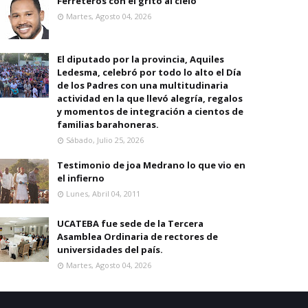
Ferreteros con el grito al cielo
Martes, Agosto 04, 2026
El diputado por la provincia, Aquiles
Ledesma, celebró por todo lo alto el Día
de los Padres con una multitudinaria
actividad en la que llevó alegría, regalos
y momentos de integración a cientos de
familias barahoneras.
Sábado, Julio 25, 2026
Testimonio de joa Medrano lo que vio en
el infierno
Lunes, Abril 04, 2011
UCATEBA fue sede de la Tercera
Asamblea Ordinaria de rectores de
universidades del país.
Martes, Agosto 04, 2026