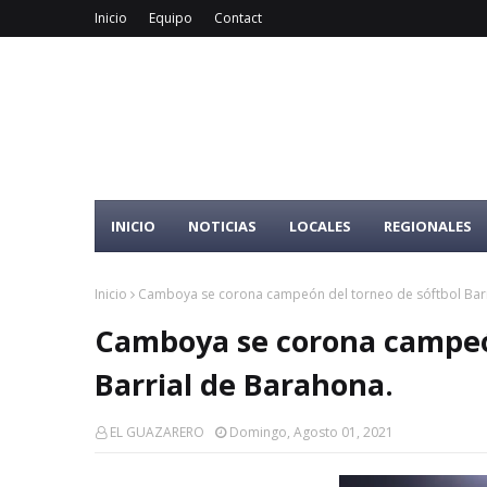
Inicio
Equipo
Contact
INICIO
NOTICIAS
LOCALES
REGIONALES
Inicio
Camboya se corona campeón del torneo de sóftbol Barr
Camboya se corona campeón
Barrial de Barahona.
EL GUAZARERO
Domingo, Agosto 01, 2021