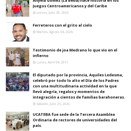
Anyela Gomez (La Beba) hace historia en los
Juegos Centroamericanos y del Caribe
Jueves, Julio 30, 2026
Ferreteros con el grito al cielo
Martes, Agosto 04, 2026
Testimonio de joa Medrano lo que vio en el
infierno
Lunes, Abril 04, 2011
El diputado por la provincia, Aquiles Ledesma,
celebró por todo lo alto el Día de los Padres
con una multitudinaria actividad en la que
llevó alegría, regalos y momentos de
integración a cientos de familias barahoneras.
Sábado, Julio 25, 2026
UCATEBA fue sede de la Tercera Asamblea
Ordinaria de rectores de universidades del
país.