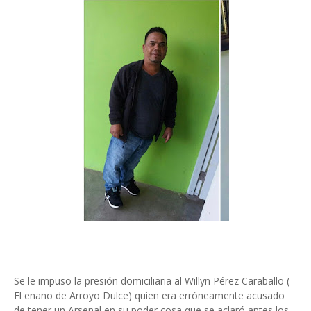
Se le impuso la presión domiciliaria al Willyn Pérez Caraballo (
El enano de Arroyo Dulce) quien era erróneamente acusado
de tener un Arsenal en su poder cosa que se aclaró antes los