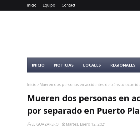
Inicio
Equipo
Contact
INICIO
NOTICIAS
LOCALES
REGIONALES
Inicio
Mueren dos personas en accidentes de tránsito ocurrido
Mueren dos personas en ac
por separado en Puerto Pla
EL GUAZARERO
Martes, Enero 12, 2021