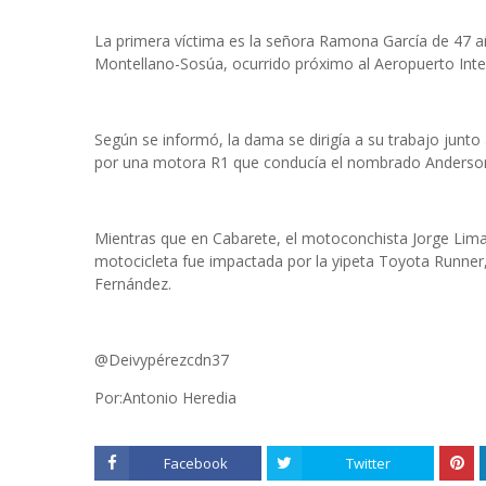
La primera víctima es la señora Ramona García de 47 a
Montellano-Sosúa, ocurrido próximo al Aeropuerto Inte
Según se informó, la dama se dirigía a su trabajo junt
por una motora R1 que conducía el nombrado Anderso
Mientras que en Cabarete, el motoconchista Jorge Lima
motocicleta fue impactada por la yipeta Toyota Runner,
Fernández.
@Deivypérezcdn37
Por:Antonio Heredia
Facebook
Twitter