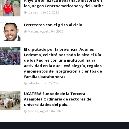
Anyela Gomez (La Beba) hace historia en
los Juegos Centroamericanos y del Caribe
Jueves, Julio 30, 2026
Ferreteros con el grito al cielo
Martes, Agosto 04, 2026
El diputado por la provincia, Aquiles
Ledesma, celebró por todo lo alto el Día
de los Padres con una multitudinaria
actividad en la que llevó alegría, regalos
y momentos de integración a cientos de
familias barahoneras.
Sábado, Julio 25, 2026
UCATEBA fue sede de la Tercera
Asamblea Ordinaria de rectores de
universidades del país.
Martes, Agosto 04, 2026