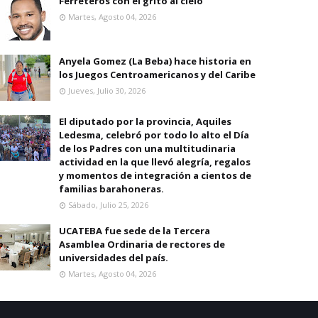
Ferreteros con el grito al cielo
Martes, Agosto 04, 2026
Anyela Gomez (La Beba) hace historia en
los Juegos Centroamericanos y del Caribe
Jueves, Julio 30, 2026
El diputado por la provincia, Aquiles
Ledesma, celebró por todo lo alto el Día
de los Padres con una multitudinaria
actividad en la que llevó alegría, regalos
y momentos de integración a cientos de
familias barahoneras.
Sábado, Julio 25, 2026
UCATEBA fue sede de la Tercera
Asamblea Ordinaria de rectores de
universidades del país.
Martes, Agosto 04, 2026