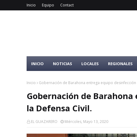
Inicio
Equipo
Contact
INICIO
NOTICIAS
LOCALES
REGIONALES
Inicio
Gobernación de Barahona entrega equipo desinfección a 
Gobernación de Barahona e
la Defensa Civil.
EL GUAZARERO
Miércoles, Mayo 13, 2020