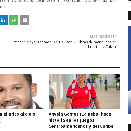
í como labores de desinfección de vehículos a la entreda de la
ncia.
MÁS RECIENTE
Detienen Mayor retirado Del ERD con 20 libras de marihuana en
la Lista de Cabral
 el grito al cielo
Anyela Gomez (La Beba) hace
historia en los Juegos
6
Centroamericanos y del Caribe