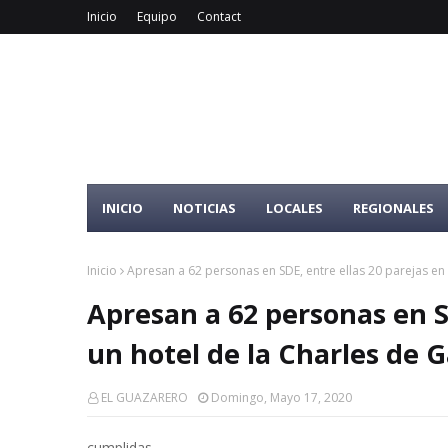
Inicio
Equipo
Contact
INICIO
NOTICIAS
LOCALES
REGIONALES
Inicio
Apresan a 62 personas en SDE, entre ellas 20 parejas en 
Apresan a 62 personas en S
un hotel de la Charles de G
EL GUAZARERO
Domingo, Mayo 17, 2020
cumplidas