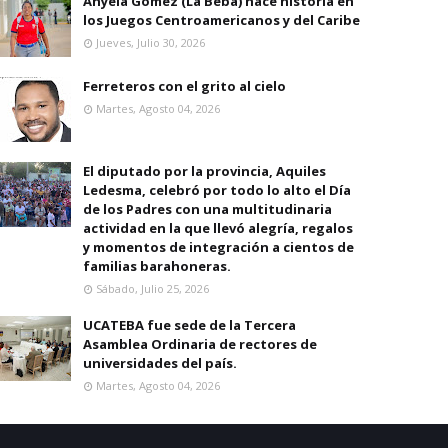
Anyela Gomez (La Beba) hace historia en
los Juegos Centroamericanos y del Caribe
Jueves, Julio 30, 2026
Ferreteros con el grito al cielo
Martes, Agosto 04, 2026
El diputado por la provincia, Aquiles
Ledesma, celebró por todo lo alto el Día
de los Padres con una multitudinaria
actividad en la que llevó alegría, regalos
y momentos de integración a cientos de
familias barahoneras.
Sábado, Julio 25, 2026
UCATEBA fue sede de la Tercera
Asamblea Ordinaria de rectores de
universidades del país.
Martes, Agosto 04, 2026