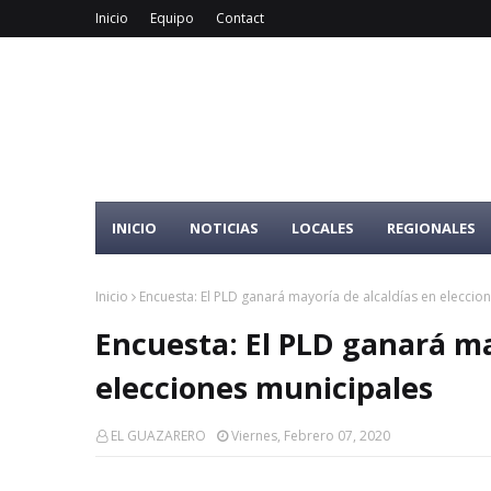
Inicio
Equipo
Contact
INICIO
NOTICIAS
LOCALES
REGIONALES
Inicio
Encuesta: El PLD ganará mayoría de alcaldías en eleccio
Encuesta: El PLD ganará ma
elecciones municipales
EL GUAZARERO
Viernes, Febrero 07, 2020