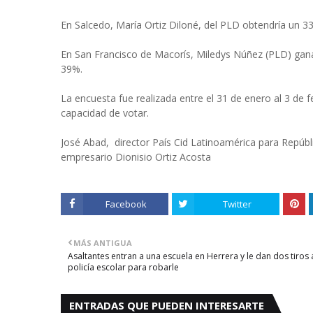
En Salcedo, María Ortiz Diloné, del PLD obtendría un 3
En San Francisco de Macorís, Miledys Núñez (PLD) ganar
39%.
La encuesta fue realizada entre el 31 de enero al 3 de
capacidad de votar.
José Abad, director País Cid Latinoamérica para Repúbl
empresario Dionisio Ortiz Acosta
Facebook
Twitter
MÁS ANTIGUA
Asaltantes entran a una escuela en Herrera y le dan dos tiros 
policía escolar para robarle
ENTRADAS QUE PUEDEN INTERESARTE