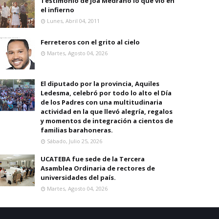
Testimonio de joa Medrano lo que vio en
el infierno
Lunes, Abril 04, 2011
Ferreteros con el grito al cielo
Martes, Agosto 04, 2026
El diputado por la provincia, Aquiles
Ledesma, celebró por todo lo alto el Día
de los Padres con una multitudinaria
actividad en la que llevó alegría, regalos
y momentos de integración a cientos de
familias barahoneras.
Sábado, Julio 25, 2026
UCATEBA fue sede de la Tercera
Asamblea Ordinaria de rectores de
universidades del país.
Martes, Agosto 04, 2026