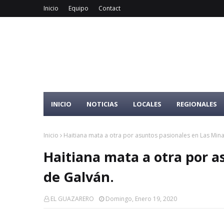
Inicio
Equipo
Contact
INICIO
NOTICIAS
LOCALES
REGIONALES
Inicio
Haitiana mata a otra por asuntos pasionales en Las Mina
Haitiana mata a otra por a
de Galván.
EL GUAZARERO
Domingo, Enero 19, 2020