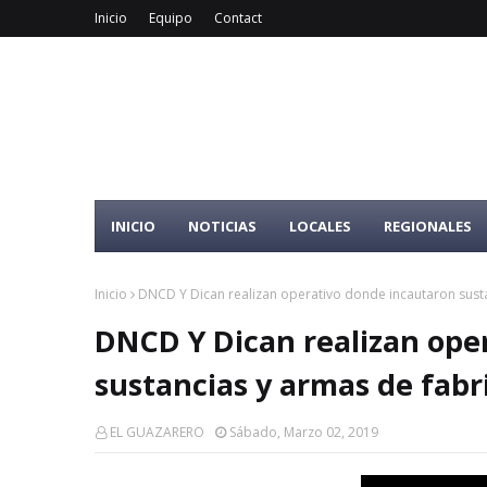
Inicio
Equipo
Contact
INICIO
NOTICIAS
LOCALES
REGIONALES
Inicio
DNCD Y Dican realizan operativo donde incautaron susta
DNCD Y Dican realizan ope
sustancias y armas de fabr
EL GUAZARERO
Sábado, Marzo 02, 2019