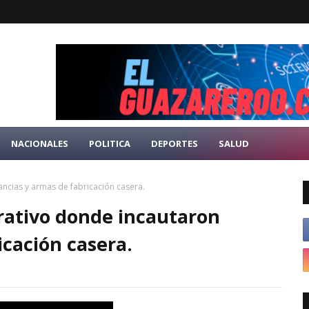
NACIONALES
POLITICA
DEPORTES
SALUD
ncias y armas de fabricación casera.
rativo donde incautaron
icación casera.