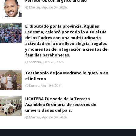
Ferreteros con el grito al cielo
Martes, Agosto 04, 2026
El diputado por la provincia, Aquiles
Ledesma, celebró por todo lo alto el Día
de los Padres con una multitudinaria
actividad en la que llevó alegría, regalos
y momentos de integración a cientos de
familias barahoneras.
Sábado, Julio 25, 2026
Testimonio de joa Medrano lo que vio en
el infierno
Lunes, Abril 04, 2011
UCATEBA fue sede de la Tercera
Asamblea Ordinaria de rectores de
universidades del país.
Martes, Agosto 04, 2026