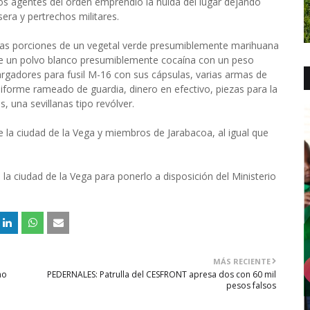
 los agentes del orden emprendió la huida del lugar dejando
era y pertrechos militares.
rias porciones de un vegetal verde presumiblemente marihuana
e un polvo blanco presumiblemente cocaína con un peso
rgadores para fusil M-16 con sus cápsulas, varias armas de
forme rameado de guardia, dinero en efectivo, piezas para la
, una sevillanas tipo revólver.
 la ciudad de la Vega y miembros de Jarabacoa, al igual que
la ciudad de la Vega para ponerlo a disposición del Ministerio
MÁS RECIENTE
no
PEDERNALES: Patrulla del CESFRONT apresa dos con 60 mil
pesos falsos