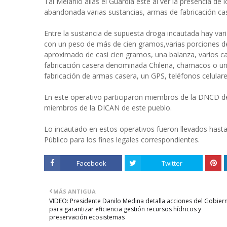
Tal Melanio alias el Guardia este al ver la presencia de
abandonada varias sustancias, armas de fabricación cas
Entre la sustancia de supuesta droga incautada hay va
con un peso de más de cien gramos,varias porciones d
aproximado de casi cien gramos, una balanza, varios ca
fabricación casera denominada Chilena, chamacos o uni
fabricación de armas casera, un GPS, teléfonos celulares
En este operativo participaron miembros de la DNCD de
miembros de la DICAN de este pueblo.
Lo incautado en estos operativos fueron llevados hasta 
Público para los fines legales correspondientes.
Facebook
Twitter
MÁS ANTIGUA
VIDEO: Presidente Danilo Medina detalla acciones del Gobier
para garantizar eficiencia gestión recursos hídricos y
preservación ecosistemas