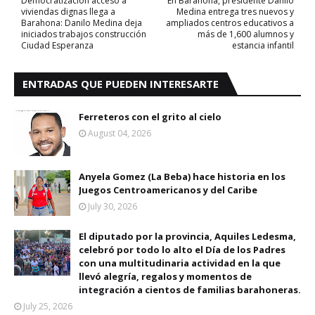
Democratización acceso a
En Barahona, presidente Danilo
viviendas dignas llega a
Medina entrega tres nuevos y
Barahona: Danilo Medina deja
ampliados centros educativos a
iniciados trabajos construcción
más de 1,600 alumnos y
Ciudad Esperanza
estancia infantil
ENTRADAS QUE PUEDEN INTERESARTE
Ferreteros con el grito al cielo
August 04, 2026
Anyela Gomez (La Beba) hace historia en los
Juegos Centroamericanos y del Caribe
July 30, 2026
El diputado por la provincia, Aquiles Ledesma,
celebró por todo lo alto el Día de los Padres
con una multitudinaria actividad en la que
llevó alegría, regalos y momentos de
integración a cientos de familias barahoneras.
July 25, 2026