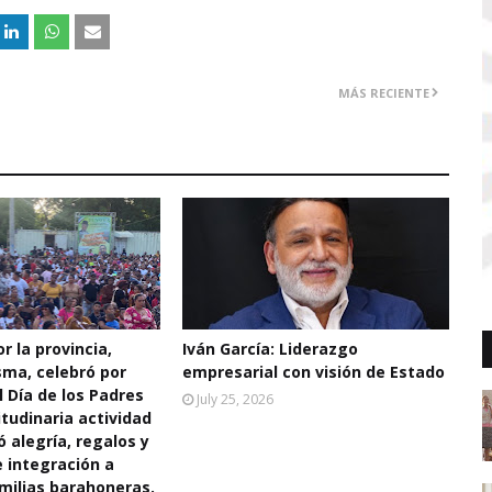
MÁS RECIENTE
r la provincia,
Iván García: Liderazgo
sma, celebró por
empresarial con visión de Estado
l Día de los Padres
July 25, 2026
tudinaria actividad
ó alegría, regalos y
integración a
milias barahoneras.