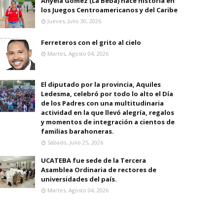
Anyela Gomez (La Beba) hace historia en
los Juegos Centroamericanos y del Caribe
Jueves, Julio 30, 2026
Ferreteros con el grito al cielo
Martes, Agosto 04, 2026
El diputado por la provincia, Aquiles
Ledesma, celebró por todo lo alto el Día
de los Padres con una multitudinaria
actividad en la que llevó alegría, regalos
y momentos de integración a cientos de
familias barahoneras.
Sábado, Julio 25, 2026
UCATEBA fue sede de la Tercera
Asamblea Ordinaria de rectores de
universidades del país.
Martes, Agosto 04, 2026