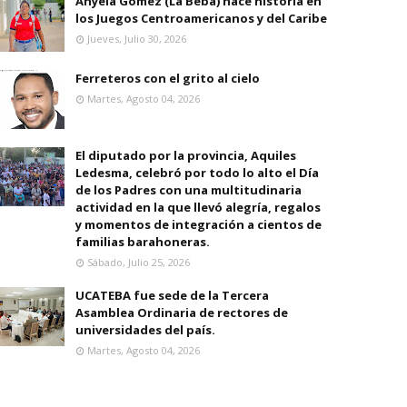
Anyela Gomez (La Beba) hace historia en
los Juegos Centroamericanos y del Caribe
Jueves, Julio 30, 2026
Ferreteros con el grito al cielo
Martes, Agosto 04, 2026
El diputado por la provincia, Aquiles
Ledesma, celebró por todo lo alto el Día
de los Padres con una multitudinaria
actividad en la que llevó alegría, regalos
y momentos de integración a cientos de
familias barahoneras.
Sábado, Julio 25, 2026
UCATEBA fue sede de la Tercera
Asamblea Ordinaria de rectores de
universidades del país.
Martes, Agosto 04, 2026