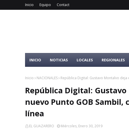
Inicio
Equipo
Contact
INICIO
NOTICIAS
LOCALES
REGIONALES
Inicio
NACIONALES
República Digital: Gustavo Montalvo deja 
República Digital: Gustavo
nuevo Punto GOB Sambil, c
línea
EL GUAZARERO
Miércoles, Enero 30, 2019