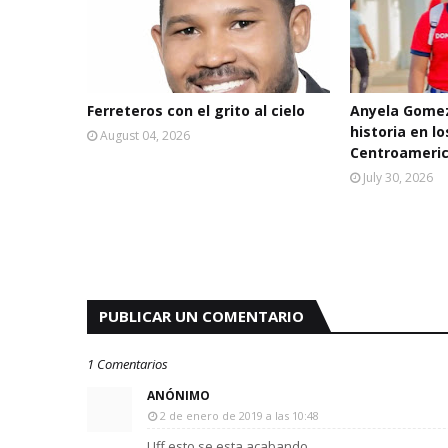
Ferreteros con el grito al cielo
Anyela Gomez
historia en l
August 04, 2026
Centroameric
July 30, 2026
PUBLICAR UN COMENTARIO
1 Comentarios
ANÓNIMO
2 de enero de 2019 a las 10:48
Uff esto se esta acabando