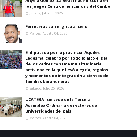
Anyela Gomez (La Beba) hace historia en
los Juegos Centroamericanos y del Caribe
Jueves, Julio 30, 2026
Ferreteros con el grito al cielo
Martes, Agosto 04, 2026
El diputado por la provincia, Aquiles
Ledesma, celebró por todo lo alto el Día
de los Padres con una multitudinaria
actividad en la que llevó alegría, regalos
y momentos de integración a cientos de
familias barahoneras.
Sábado, Julio 25, 2026
UCATEBA fue sede de la Tercera
Asamblea Ordinaria de rectores de
universidades del país.
Martes, Agosto 04, 2026