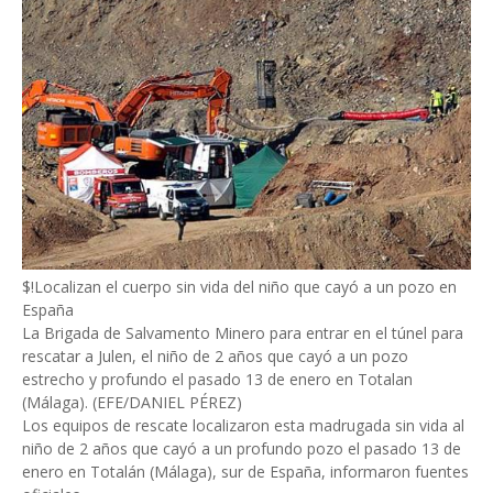
$!Localizan el cuerpo sin vida del niño que cayó a un pozo en
España
La Brigada de Salvamento Minero para entrar en el túnel para
rescatar a Julen, el niño de 2 años que cayó a un pozo
estrecho y profundo el pasado 13 de enero en Totalan
(Málaga). (EFE/DANIEL PÉREZ)
Los equipos de rescate localizaron esta madrugada sin vida al
niño de 2 años que cayó a un profundo pozo el pasado 13 de
enero en Totalán (Málaga), sur de España, informaron fuentes