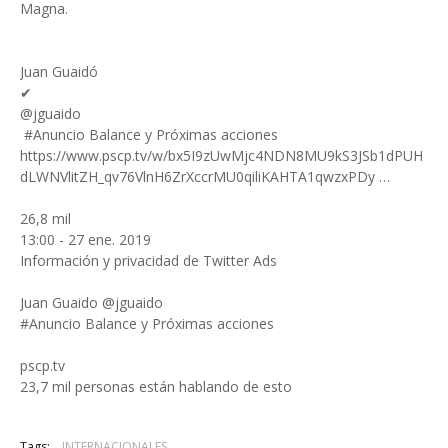
Magna.
Juan Guaidó
✔
@jguaido
#Anuncio Balance y Próximas acciones
https://www.pscp.tv/w/bx5I9zUwMjc4NDN8MU9kS3JSb1dPUH
dLWNVlitZH_qv76VlnH6ZrXccrMU0qiliKAHTA1qwzxPDy …
26,8 mil
13:00 - 27 ene. 2019
Información y privacidad de Twitter Ads
Juan Guaido @jguaido
#Anuncio Balance y Próximas acciones
pscp.tv
23,7 mil personas están hablando de esto
Tags:
INTERNACIONALES