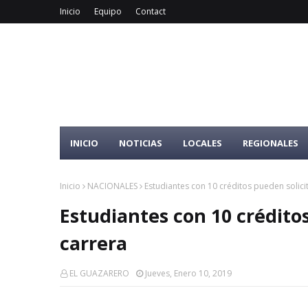
Inicio
Equipo
Contact
INICIO
NOTICIAS
LOCALES
REGIONALES
Inicio
NACIONALES
Estudiantes con 10 créditos pueden solici
Estudiantes con 10 créditos
carrera
EL GUAZARERO
Jueves, Enero 10, 2019