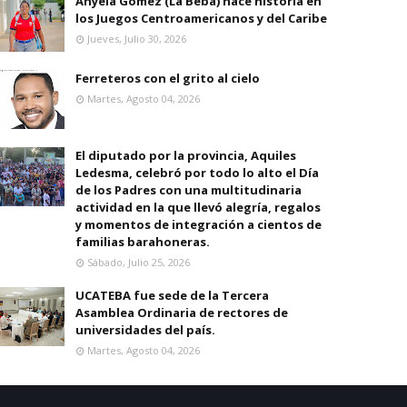
Anyela Gomez (La Beba) hace historia en
los Juegos Centroamericanos y del Caribe
Jueves, Julio 30, 2026
Ferreteros con el grito al cielo
Martes, Agosto 04, 2026
El diputado por la provincia, Aquiles
Ledesma, celebró por todo lo alto el Día
de los Padres con una multitudinaria
actividad en la que llevó alegría, regalos
y momentos de integración a cientos de
familias barahoneras.
Sábado, Julio 25, 2026
UCATEBA fue sede de la Tercera
Asamblea Ordinaria de rectores de
universidades del país.
Martes, Agosto 04, 2026