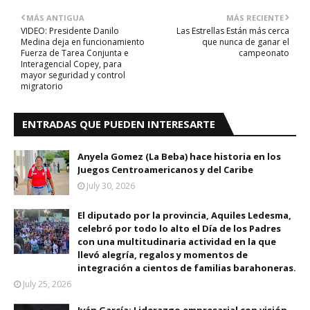
MÁS ANTIGUA
MÁS RECIENTE
VIDEO: Presidente Danilo
Las Estrellas Están más cerca
Medina deja en funcionamiento
que nunca de ganar el
Fuerza de Tarea Conjunta e
campeonato
Interagencial Copey, para
mayor seguridad y control
migratorio
ENTRADAS QUE PUEDEN INTERESARTE
Anyela Gomez (La Beba) hace historia en los
Juegos Centroamericanos y del Caribe
July 30, 2026
El diputado por la provincia, Aquiles Ledesma,
celebró por todo lo alto el Día de los Padres
con una multitudinaria actividad en la que
llevó alegría, regalos y momentos de
integración a cientos de familias barahoneras.
July 25, 2026
Iván García: Liderazgo empresarial con visión