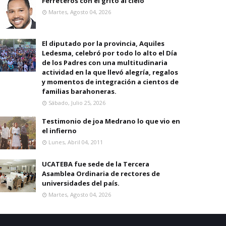
Ferreteros con el grito al cielo
Martes, Agosto 04, 2026
El diputado por la provincia, Aquiles
Ledesma, celebró por todo lo alto el Día
de los Padres con una multitudinaria
actividad en la que llevó alegría, regalos
y momentos de integración a cientos de
familias barahoneras.
Sábado, Julio 25, 2026
Testimonio de joa Medrano lo que vio en
el infierno
Lunes, Abril 04, 2011
UCATEBA fue sede de la Tercera
Asamblea Ordinaria de rectores de
universidades del país.
Martes, Agosto 04, 2026