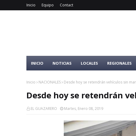
Inicio
Equipo
Contact
INICIO
NOTICIAS
LOCALES
REGIONALES
Inicio
NACIONALES
Desde hoy se retendrán vehículos sin ma
Desde hoy se retendrán ve
EL GUAZARERO
Martes, Enero 08, 2019