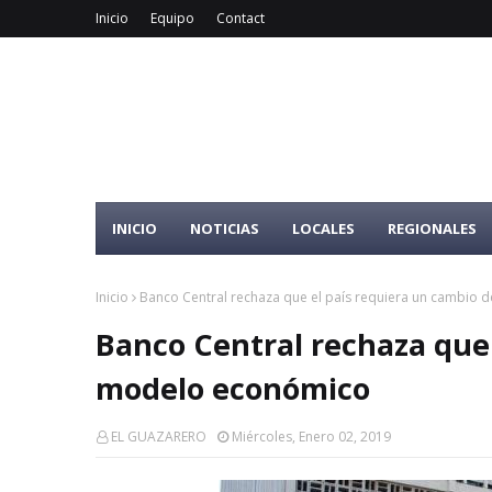
Inicio
Equipo
Contact
INICIO
NOTICIAS
LOCALES
REGIONALES
Inicio
Banco Central rechaza que el país requiera un cambio
Banco Central rechaza que 
modelo económico
EL GUAZARERO
Miércoles, Enero 02, 2019