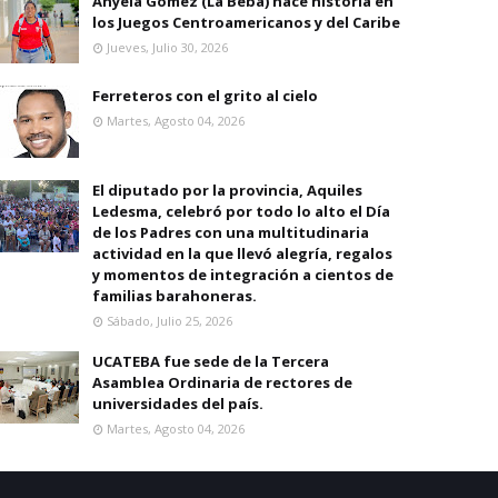
Anyela Gomez (La Beba) hace historia en
los Juegos Centroamericanos y del Caribe
Jueves, Julio 30, 2026
Ferreteros con el grito al cielo
Martes, Agosto 04, 2026
El diputado por la provincia, Aquiles
Ledesma, celebró por todo lo alto el Día
de los Padres con una multitudinaria
actividad en la que llevó alegría, regalos
y momentos de integración a cientos de
familias barahoneras.
Sábado, Julio 25, 2026
UCATEBA fue sede de la Tercera
Asamblea Ordinaria de rectores de
universidades del país.
Martes, Agosto 04, 2026