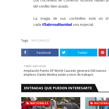
Los cochinillos de Corderos Tezanos hablan po
del cerdito bien asado.
La magia de sus cochinillos está en e
cada
#
SabrosaNavidad
sea especial.
Tags:
NACIONALES
Facebook
Twitter
MÁS ANTIGUA
Ampliación Puerto DP World Caucedo generará 500 nuevos
empleos. Danilo Medina asiste a inicio de trabajos
ENTRADAS QUE PUEDEN INTERESARTE
NACIONALES
NACIONAL