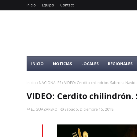
Inicio
Equipo
Contact
INICIO
NOTICIAS
LOCALES
REGIONALES
Inicio
NACIONALES
VIDEO: Cerdito chilindrón. Sabrosa Navid
VIDEO: Cerdito chilindrón.
EL GUAZARERO
Sábado, Diciembre 15, 2018