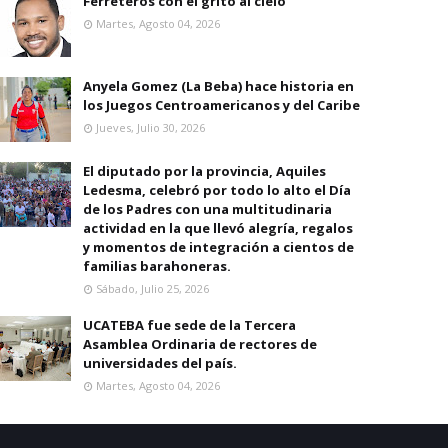
Ferreteros con el grito al cielo
Martes, Agosto 04, 2026
Anyela Gomez (La Beba) hace historia en
los Juegos Centroamericanos y del Caribe
Jueves, Julio 30, 2026
El diputado por la provincia, Aquiles
Ledesma, celebró por todo lo alto el Día
de los Padres con una multitudinaria
actividad en la que llevó alegría, regalos
y momentos de integración a cientos de
familias barahoneras.
Sábado, Julio 25, 2026
UCATEBA fue sede de la Tercera
Asamblea Ordinaria de rectores de
universidades del país.
Martes, Agosto 04, 2026