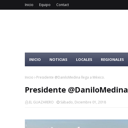
Inicio
Equipo
Contact
INICIO
NOTICIAS
LOCALES
REGIONALES
Inicio
Presidente @DaniloMedina llega a México.
Presidente @DaniloMedina 
EL GUAZARERO
Sábado, Diciembre 01, 2018