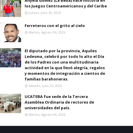
Anyela Gomez (La Beba) hace historia en
los Juegos Centroamericanos y del Caribe
Jueves, Julio 30, 2026
Ferreteros con el grito al cielo
Martes, Agosto 04, 2026
El diputado por la provincia, Aquiles
Ledesma, celebró por todo lo alto el Día
de los Padres con una multitudinaria
actividad en la que llevó alegría, regalos
y momentos de integración a cientos de
familias barahoneras.
Sábado, Julio 25, 2026
UCATEBA fue sede de la Tercera
Asamblea Ordinaria de rectores de
universidades del país.
Martes, Agosto 04, 2026