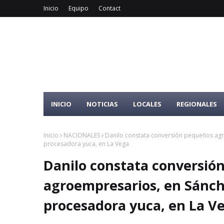
Inicio
Equipo
Contact
INICIO
NOTICIAS
LOCALES
REGIONALES
Inicio
NACIONALES
Danilo constata conversión pequeños agr
procesadora yuca, en La Vega
Danilo constata conversió
agroempresarios, en Sánc
procesadora yuca, en La V