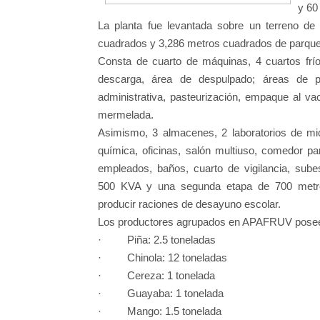
y 60
La planta fue levantada sobre un terreno d
cuadrados y 3,286 metros cuadrados de parque
Consta de cuarto de máquinas, 4 cuartos frí
descarga, área de despulpado; áreas de p
administrativa, pasteurización, empaque al va
mermelada.
Asimismo, 3 almacenes, 2 laboratorios de micr
química, oficinas, salón multiuso, comedor p
empleados, baños, cuarto de vigilancia, subes
500 KVA y una segunda etapa de 700 metr
producir raciones de desayuno escolar.
Los productores agrupados en APAFRUV poseen 
· Piña: 2.5 toneladas
· Chinola: 12 toneladas
· Cereza: 1 tonelada
· Guayaba: 1 tonelada
· Mango: 1.5 tonelada