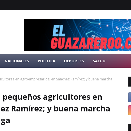
NACIONALES
POLITICA
DEPORTES
SALUD
icultores en agroempresarios, en Sánchez Ramírez; y buena marcha
n pequeños agricultores en
hez Ramírez; y buena marcha
ega