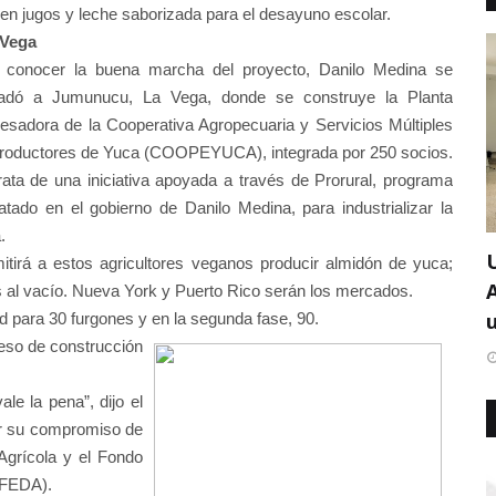
en jugos y leche saborizada para el desayuno escolar.
 Vega
 conocer la buena marcha del proyecto, Danilo Medina se
ladó a Jumunucu, La Vega, donde se construye la Planta
esadora de la Cooperativa Agropecuaria y Servicios Múltiples
roductores de Yuca (COOPEYUCA), integrada por 250 socios.
rata de una iniciativa apoyada a través de Prorural, programa
atado en el gobierno de Danilo Medina, para industrializar la
.
itirá a estos agricultores veganos producir almidón de yuca;
al vacío. Nueva York y Puerto Rico serán los mercados.
u
d para 30 furgones y en la segunda fase, 90.
eso de construcción
le la pena”, dijo el
ar su compromiso de
Agrícola y el Fondo
(FEDA).