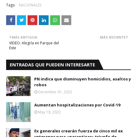
Tags:
NACIONALES
MÁS ANTIGUA
MÁS RECIENTE
VIDEO: Alegría en Parque del
Este
ENTRADAS QUE PUEDEN INTERESARTE
PN indica que disminuyen homicidios, asaltos y
robos
December 01, 2022
Aumentan hospitalizaciones por Covid-19
May 18, 2022
Ex generales crearán fuerza de cinco mil ex
veteranos para «garantizar» triunfo de