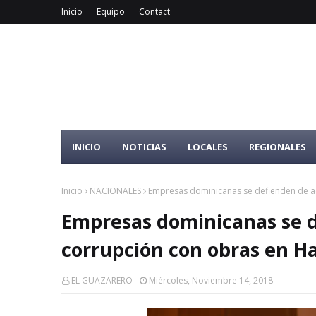
Inicio
Equipo
Contact
INICIO
NOTICIAS
LOCALES
REGIONALES
Inicio
NACIONALES
Empresas dominicanas se defienden de ac
Empresas dominicanas se d
corrupción con obras en Ha
EL GUAZARERO
Miércoles, Noviembre 14, 2018