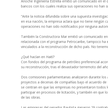
Anoche Ingeniería Estrella emitió un comunicado en el q
bancos con los cuales realiza sus operaciones no han s
“Ante la noticia difundida sobre una supuesta investigaci
en esa nación, la empresa aclara que no tiene ningún cas
operaciones no han sido notificados por ninguna autorid
También la Constructora Mar emitió un comunicado en e
relacionada con el programa Petrocaribe, tampoco ha e
vinculados a la reconstrucción de dicho país. No tenemo
¿Qué hacían en Haití?
Con fondos del programa de petróleo preferencial acor
su reconstrucción, tras el devastador terremoto del añ
Dos comisiones parlamentarias analizaron durante los 
proyectos a decenas de compañías bajo el acuerdo de P
se centran en que las empresas no presentaron todos lo
participar en procesos de licitación, y también en que
de las obras.
Las empresas del senador Bautista ganaron 29 contratos