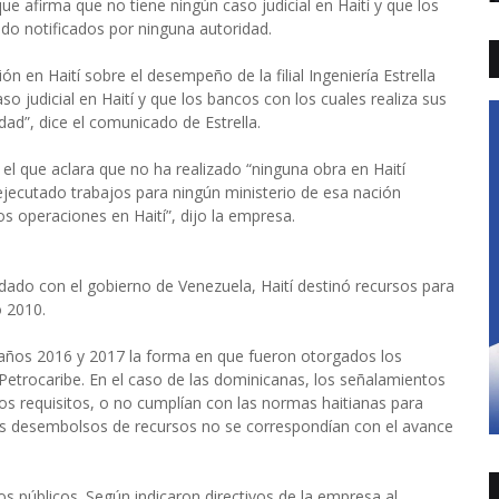
ue afirma que no tiene ningún caso judicial en Haití y que los
ido notificados por ninguna autoridad.
ón en Haití sobre el desempeño de la filial Ingeniería Estrella
o judicial en Haití y que los bancos con los cuales realiza sus
ad”, dice el comunicado de Estrella.
l que aclara que no ha realizado “ninguna obra en Haití
jecutado trabajos para ningún ministerio de esa nación
s operaciones en Haití”, dijo la empresa.
dado con el gobierno de Venezuela, Haití destinó recursos para
o 2010.
años 2016 y 2017 la forma en que fueron otorgados los
etrocaribe. En el caso de las dominicanas, los señalamientos
s requisitos, o no cumplían con las normas haitianas para
 los desembolsos de recursos no se correspondían con el avance
 públicos. Según indicaron directivos de la empresa al