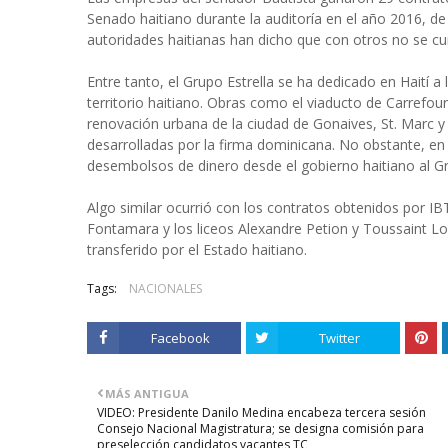
Senado haitiano durante la auditoría en el año 2016, d
autoridades haitianas han dicho que con otros no se cu
Entre tanto, el Grupo Estrella se ha dedicado en Haití a
territorio haitiano. Obras como el viaducto de Carrefour,
renovación urbana de la ciudad de Gonaives, St. Marc y
desarrolladas por la firma dominicana. No obstante, en 
desembolsos de dinero desde el gobierno haitiano al Gr
Algo similar ocurrió con los contratos obtenidos por I
Fontamara y los liceos Alexandre Petion y Toussaint Lou
transferido por el Estado haitiano.
Tags:
NACIONALES
Facebook
Twitter
MÁS ANTIGUA
VIDEO: Presidente Danilo Medina encabeza tercera sesión
Consejo Nacional Magistratura; se designa comisión para
preselección candidatos vacantes TC