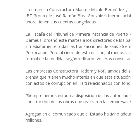
La empresa Constructora Mar, de Micalo Bermúdez y las
IBT Group (de José Ramón Brea González) fueron incluid
ahora tienen sus cuentas congeladas.
La Fiscalía del Tribunal de Primera Instancia de Puert
Dameus, ordenó este martes a los directores de los ba
inmediatamente todas las transacciones de esas 36 emp
Petrocaribe. Pero al cierre de esta edición, al menos l
formal de la medida, según indicaron voceros consulta
Las empresas Constructora Hadom y Rofi, ambas del se
prensa que “tienen mucho interés en que esta situación
con actos de corrupción en Haití relacionados con fond
“Siempre hemos estado a disposición de las autoridades h
construcción de las obras que realizaron las empresas H
Agregan en el comunicado que el Estado haitiano ade
millones.