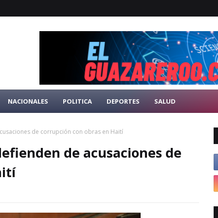
NACIONALES
POLITICA
DEPORTES
SALUD
usaciones de corrupción con obras en Haití
efienden de acusaciones de
ití