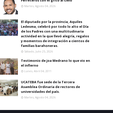
Ferreteros con el grito al cielo
Martes, Agosto 04, 2026
El diputado por la provincia, Aquiles
Ledesma, celebró por todo lo alto el Día
de los Padres con una multitudinaria
actividad en la que llevó alegría, regalos
y momentos de integración a cientos de
familias barahoneras.
Sábado, Julio 25, 2026
Testimonio de joa Medrano lo que vio en
el infierno
Lunes, Abril 04, 2011
UCATEBA fue sede de la Tercera
Asamblea Ordinaria de rectores de
universidades del país.
Martes, Agosto 04, 2026