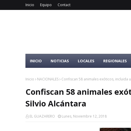
Inicio
Equipo
Contact
INICIO
NOTICIAS
LOCALES
REGIONALES
Inicio
NACIONALES
Confiscan 58 animales exóticos, incluida u
Confiscan 58 animales exóti
Silvio Alcántara
EL GUAZARERO
Lunes, Noviembre 12, 2018