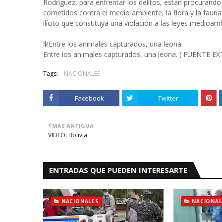
Rodríguez, para enfrentar los delitos, están procurando 
cometidos contra el medio ambiente, la flora y la faun
ilícito que constituya una violación a las leyes medioam
$!Entre los animales capturados, una leona.
Entre los animales capturados, una leona. ( FUENTE E
Tags:
NACIONALES
Facebook
Twitter
MÁS ANTIGUA
VIDEO: Bolivia
ENTRADAS QUE PUEDEN INTERESARTE
NACIONALES
NACIONAL