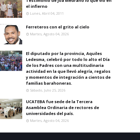
Testimonio de joa Medrano lo que vio en
el infierno
Lunes, Abril 04, 2011
Ferreteros con el grito al cielo
Martes, Agosto 04, 2026
El diputado por la provincia, Aquiles
Ledesma, celebró por todo lo alto el Día
de los Padres con una multitudinaria
actividad en la que llevó alegría, regalos
y momentos de integración a cientos de
familias barahoneras.
Sábado, Julio 25, 2026
UCATEBA fue sede de la Tercera
Asamblea Ordinaria de rectores de
universidades del país.
Martes, Agosto 04, 2026