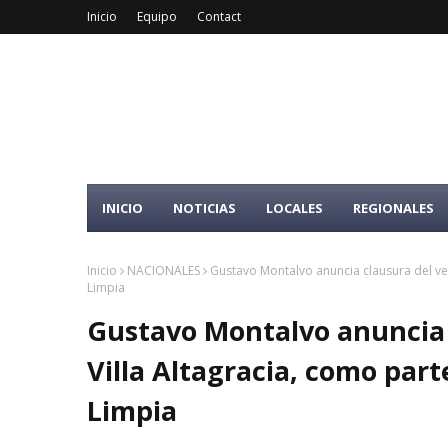
Inicio
Equipo
Contact
INICIO
NOTICIAS
LOCALES
REGIONALES
Inicio
NACIONALES
Gustavo Montalvo anuncia clausura del ve
Limpia
Gustavo Montalvo anuncia 
Villa Altagracia, como pa
Limpia