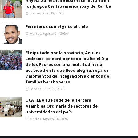
Anyela Gomez (La Beba) hace historia en
los Juegos Centroamericanos y del Caribe
Jueves, Julio 30, 2026
Ferreteros con el grito al cielo
Martes, Agosto 04, 2026
El diputado por la provincia, Aquiles
Ledesma, celebró por todo lo alto el Día
de los Padres con una multitudinaria
actividad en la que llevó alegría, regalos
y momentos de integración a cientos de
familias barahoneras.
Sábado, Julio 25, 2026
UCATEBA fue sede de la Tercera
Asamblea Ordinaria de rectores de
universidades del país.
Martes, Agosto 04, 2026